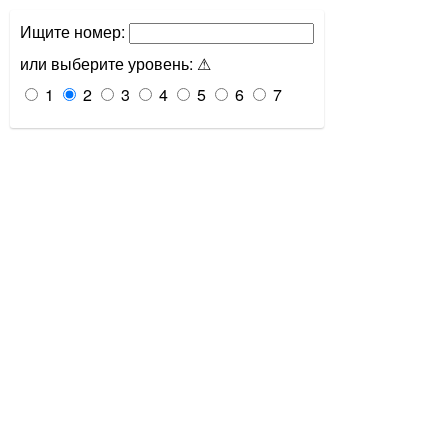
Ищите номер:
или выберите уровень:
⚠
1
2
3
4
5
6
7